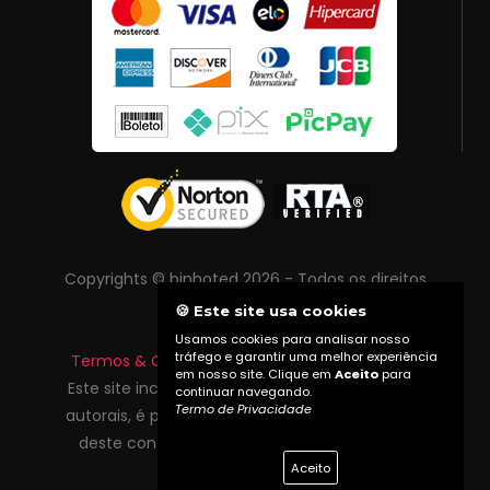
Copyrights © binhoted 2026 - Todos os direitos
reservados
🍪 Este site usa cookies
Usamos cookies para analisar nosso
tráfego e garantir uma melhor experiência
Termos & Condições
|
Política de Privacidade
em nosso site. Clique em
Aceito
para
Este site inclui conteúdo protegido por direitos
continuar navegando.
Termo de Privacidade
autorais, é proibida reprodução total ou parcial
deste conteúdo sem autorização prévia do
Aceito
proprietário do site.